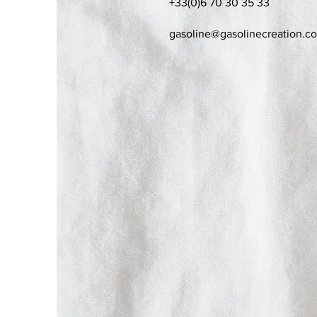
+33(0)6 70 30 35 33
gasoline@gasolinecreation.c