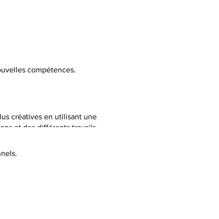
 nouvelles compétences.
lus créatives en utilisant une
ns et des différents travails
nels.
C selon la thématique