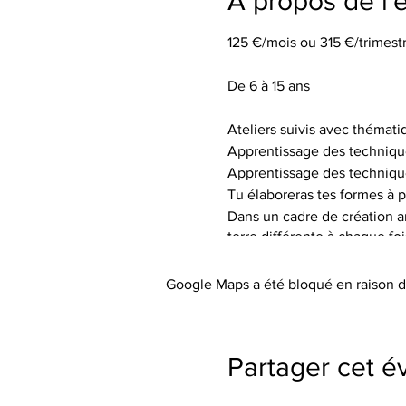
À propos de l
125 €/mois ou 315 €/trimestr
De 6 à 15 ans
Ateliers suivis avec thémati
Apprentissage des techniqu
Apprentissage des techniqu
Tu élaboreras tes formes à p
Dans un cadre de création art
terre différente à chaque fo
de textures.
Tu auras à ta disposition le 
Google Maps a été bloqué en raison d
Les tarifs incluent l’utilisa
abordée), les engobes coloré
Le petit outillage et les tabli
Partager cet 
Paiement à l'atelier (espèce
Pas de cotisation ou de frai