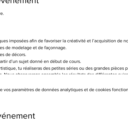
'événement
e.
ques imposées afin de favoriser la créativité et l’acquisition de
es de modelage et de façonnage.
es de décors.
artir d’un sujet donné en début de cours.
istique, tu réaliseras des petites séries ou des grandes pièces p
is. Nous observerons ensemble les résultats des différentes cuisso
choix de 5 terres différentes, et pas moins de 15 engobes.
e vos paramètres de données analytiques et de cookies fonction
tion des terres, les cuissons (2 par objet réalisé à 1020°C ou 1250°
s, l’émaillage.
ers sont fournis.
événement
s, chèques, cb, lien de paiement)
s supplémentaires