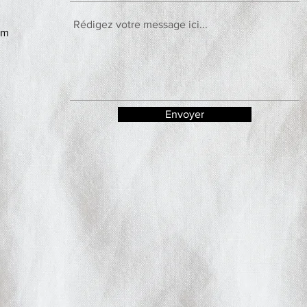
om
Envoyer