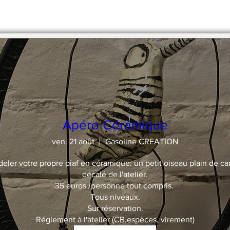
stre en 2 x par chèque.
Apéro Céramique
ven. 21 août
Gasoline CREATION
deler votre propre piaf en céramique: un petit oiseau plain de car
décalé de l'atelier.

35 euros /personne tout compris. 

Tous niveaux.

Sur réservation.

Réglement à l'atelier (CB,espèces, virement)