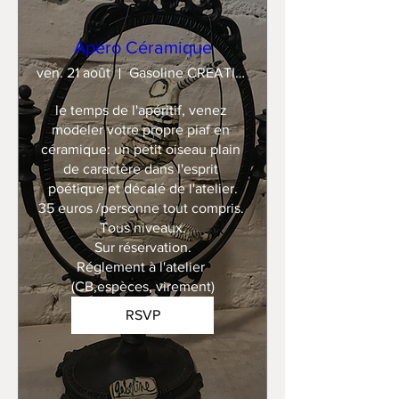
Apéro Céramique
ven. 21 août
Gasoline CREATION
le temps de l'apéritif, venez 
modeler votre propre piaf en 
céramique: un petit oiseau plain 
de caractère dans l'esprit 
poétique et décalé de l'atelier.

35 euros /personne tout compris. 

Tous niveaux.

Sur réservation.

Réglement à l'atelier 
(CB,espèces, virement)
RSVP