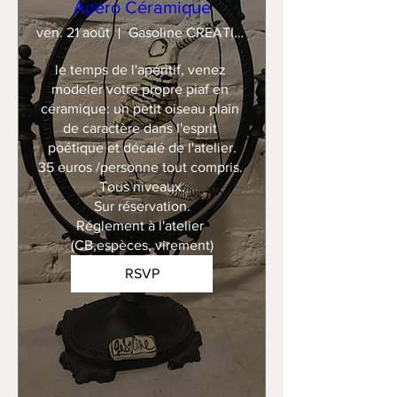
Apéro Céramique
ven. 21 août
Gasoline CREATION
le temps de l'apéritif, venez 
modeler votre propre piaf en 
céramique: un petit oiseau plain 
de caractère dans l'esprit 
poétique et décalé de l'atelier.

35 euros /personne tout compris. 

Tous niveaux.

Sur réservation.

Réglement à l'atelier 
(CB,espèces, virement)
RSVP