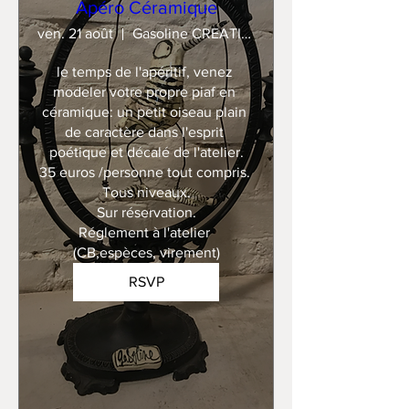
Apéro Céramique
ven. 21 août
Gasoline CREATION
le temps de l'apéritif, venez 
modeler votre propre piaf en 
céramique: un petit oiseau plain 
de caractère dans l'esprit 
poétique et décalé de l'atelier.

35 euros /personne tout compris. 

Tous niveaux.

Sur réservation.

Réglement à l'atelier 
(CB,espèces, virement)
RSVP