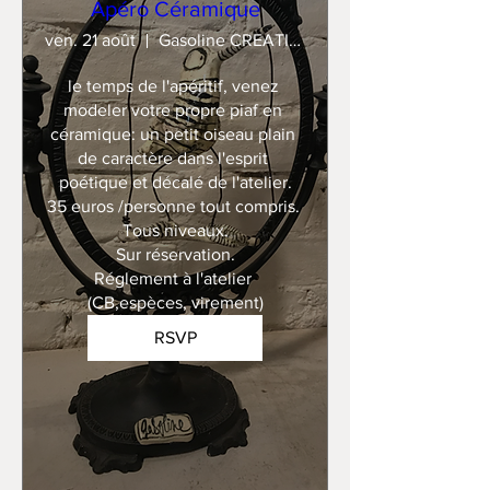
Apéro Céramique
ven. 21 août
Gasoline CREATION
le temps de l'apéritif, venez 
modeler votre propre piaf en 
céramique: un petit oiseau plain 
de caractère dans l'esprit 
poétique et décalé de l'atelier.

35 euros /personne tout compris. 

Tous niveaux.

Sur réservation.

Réglement à l'atelier 
(CB,espèces, virement)
RSVP