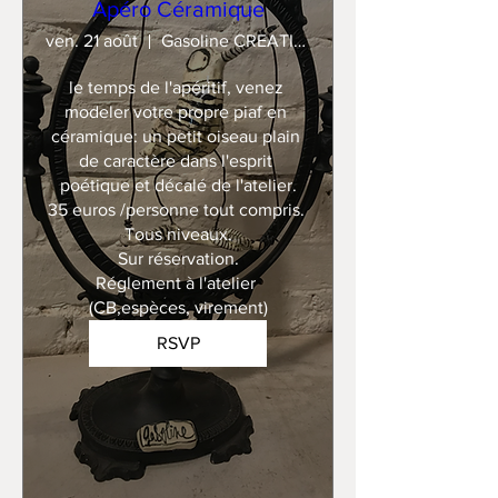
Apéro Céramique
ven. 21 août
Gasoline CREATION
le temps de l'apéritif, venez 
modeler votre propre piaf en 
céramique: un petit oiseau plain 
de caractère dans l'esprit 
poétique et décalé de l'atelier.

35 euros /personne tout compris. 

Tous niveaux.

Sur réservation.

Réglement à l'atelier 
(CB,espèces, virement)
RSVP