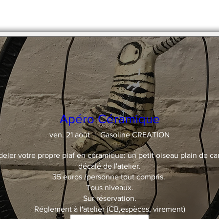
stre en 2 x par chèque.
Apéro Céramique
ven. 21 août
Gasoline CREATION
deler votre propre piaf en céramique: un petit oiseau plain de car
décalé de l'atelier.

35 euros /personne tout compris. 

Tous niveaux.

Sur réservation.

Réglement à l'atelier (CB,espèces, virement)