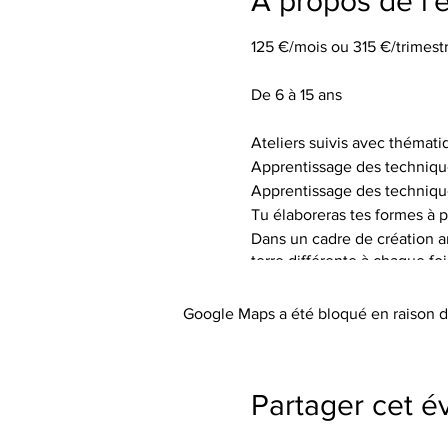
À propos de l
125 €/mois ou 315 €/trimestr
De 6 à 15 ans
Ateliers suivis avec thémati
Apprentissage des techniqu
Apprentissage des techniqu
Tu élaboreras tes formes à p
Dans un cadre de création art
terre différente à chaque fo
de textures.
Tu auras à ta disposition le 
Google Maps a été bloqué en raison d
Les tarifs incluent l’utilisa
abordée), les engobes coloré
Le petit outillage et les tabli
Partager cet 
Paiement à l'atelier (espèce
Pas de cotisation ou de frai