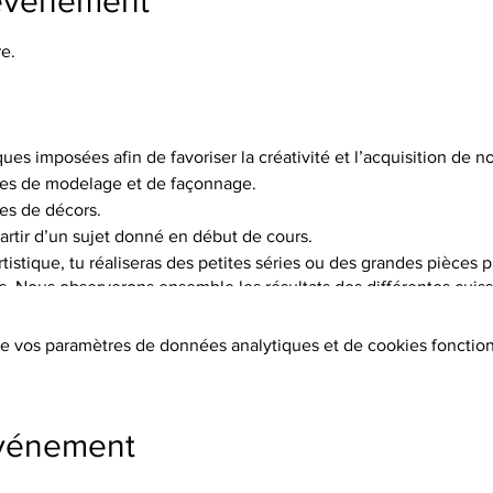
'événement
e.
ques imposées afin de favoriser la créativité et l’acquisition de
es de modelage et de façonnage.
es de décors.
artir d’un sujet donné en début de cours.
istique, tu réaliseras des petites séries ou des grandes pièces p
is. Nous observerons ensemble les résultats des différentes cuisso
choix de 5 terres différentes, et pas moins de 15 engobes.
e vos paramètres de données analytiques et de cookies fonction
tion des terres, les cuissons (2 par objet réalisé à 1020°C ou 1250°
s, l’émaillage.
ers sont fournis.
événement
s, chèques, cb, lien de paiement)
s supplémentaires