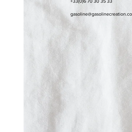
+33(0)6 70 30 35 33
gasoline@gasolinecreation.c