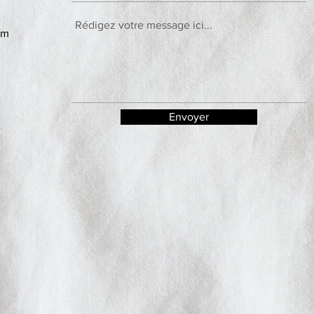
om
Envoyer