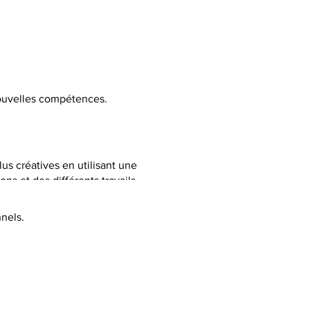
 nouvelles compétences.
lus créatives en utilisant une
ns et des différents travails
nels.
C selon la thématique