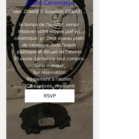
Apéro Céramique
ven. 21 août
Gasoline CREATION
le temps de l'apéritif, venez 
modeler votre propre piaf en 
céramique: un petit oiseau plain 
de caractère dans l'esprit 
poétique et décalé de l'atelier.

35 euros /personne tout compris. 

Tous niveaux.

Sur réservation.

Réglement à l'atelier 
(CB,espèces, virement)
RSVP