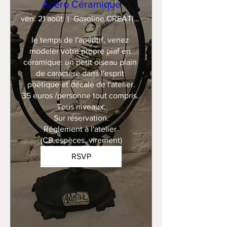
Apéro Céramique
ven. 21 août
Gasoline CREATION
le temps de l'apéritif, venez 
modeler votre propre piaf en 
céramique: un petit oiseau plain 
de caractère dans l'esprit 
poétique et décalé de l'atelier.

35 euros /personne tout compris. 

Tous niveaux.

Sur réservation.

Réglement à l'atelier 
(CB,espèces, virement)
RSVP