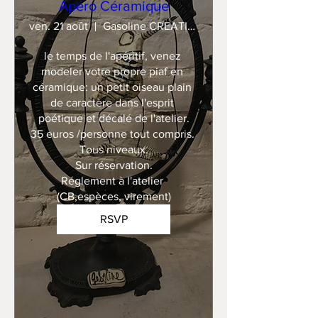
Apéro Céramique
ven. 21 août
Gasoline CREATION
le temps de l'apéritif, venez 
modeler votre propre piaf en 
céramique: un petit oiseau plain 
de caractère dans l'esprit 
poétique et décalé de l'atelier.

35 euros /personne tout compris. 

Tous niveaux.

Sur réservation.

Réglement à l'atelier 
(CB,espèces, virement)
RSVP