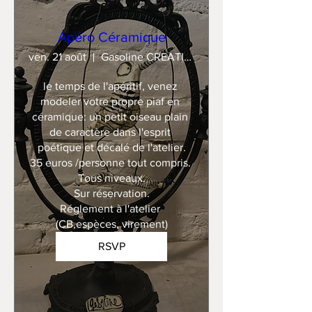
Apéro Céramique
ven. 21 août
Gasoline CREATION
le temps de l'apéritif, venez 
modeler votre propre piaf en 
céramique: un petit oiseau plain 
de caractère dans l'esprit 
poétique et décalé de l'atelier.

35 euros /personne tout compris. 

Tous niveaux.

Sur réservation.

Réglement à l'atelier 
(CB,espèces, virement)
RSVP