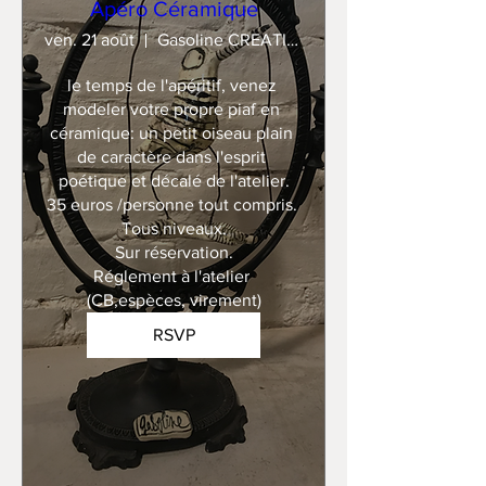
Apéro Céramique
ven. 21 août
Gasoline CREATION
le temps de l'apéritif, venez 
modeler votre propre piaf en 
céramique: un petit oiseau plain 
de caractère dans l'esprit 
poétique et décalé de l'atelier.

35 euros /personne tout compris. 

Tous niveaux.

Sur réservation.

Réglement à l'atelier 
(CB,espèces, virement)
RSVP