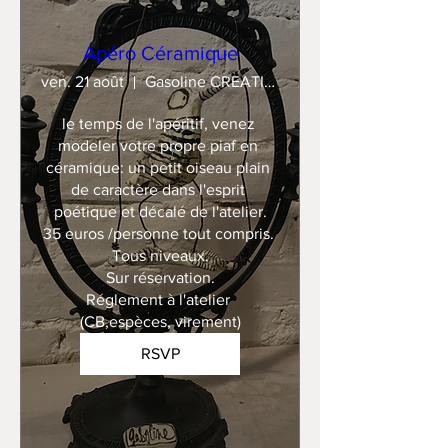
Apéro Céramique
ven. 21 août
Gasoline CREATION
le temps de l'apéritif, venez 
modeler votre propre piaf en 
céramique: un petit oiseau plain 
de caractère dans l'esprit 
poétique et décalé de l'atelier.

35 euros /personne tout compris. 

Tous niveaux.

Sur réservation.

Réglement à l'atelier 
(CB,espèces, virement)
RSVP