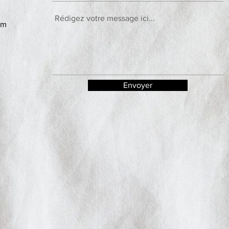
om
Envoyer