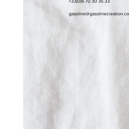
+33(0)6 70 30 35 33
gasoline@gasolinecreation.c