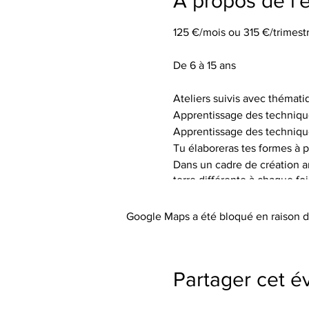
À propos de l
125 €/mois ou 315 €/trimestr
De 6 à 15 ans
Ateliers suivis avec thémati
Apprentissage des techniqu
Apprentissage des techniqu
Tu élaboreras tes formes à p
Dans un cadre de création art
terre différente à chaque fo
de textures.
Tu auras à ta disposition le 
Google Maps a été bloqué en raison d
Les tarifs incluent l’utilisa
abordée), les engobes coloré
Le petit outillage et les tabli
Partager cet 
Paiement à l'atelier (espèce
Pas de cotisation ou de frai