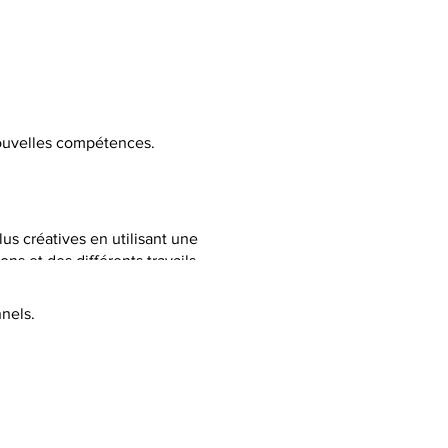
 nouvelles compétences.
lus créatives en utilisant une
ns et des différents travails
nels.
C selon la thématique