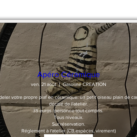
stre en 2 x par chèque.
Apéro Céramique
ven. 21 août
Gasoline CREATION
deler votre propre piaf en céramique: un petit oiseau plain de car
décalé de l'atelier.

35 euros /personne tout compris. 

Tous niveaux.

Sur réservation.

Réglement à l'atelier (CB,espèces, virement)