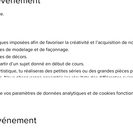
'événement
e.
ques imposées afin de favoriser la créativité et l’acquisition de
es de modelage et de façonnage.
es de décors.
artir d’un sujet donné en début de cours.
istique, tu réaliseras des petites séries ou des grandes pièces p
is. Nous observerons ensemble les résultats des différentes cuisso
choix de 5 terres différentes, et pas moins de 15 engobes.
e vos paramètres de données analytiques et de cookies fonction
tion des terres, les cuissons (2 par objet réalisé à 1020°C ou 1250°
s, l’émaillage.
ers sont fournis.
événement
s, chèques, cb, lien de paiement)
s supplémentaires