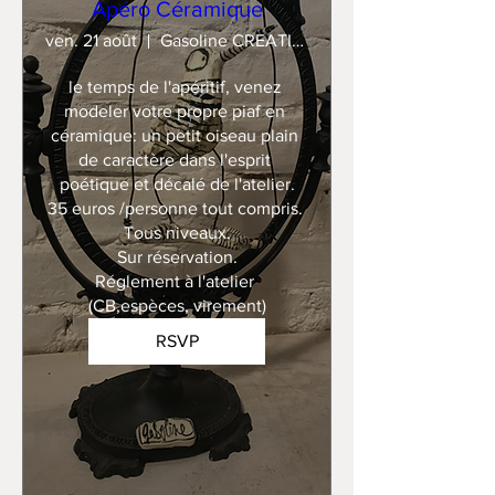
Apéro Céramique
ven. 21 août
Gasoline CREATION
le temps de l'apéritif, venez 
modeler votre propre piaf en 
céramique: un petit oiseau plain 
de caractère dans l'esprit 
poétique et décalé de l'atelier.

35 euros /personne tout compris. 

Tous niveaux.

Sur réservation.

Réglement à l'atelier 
(CB,espèces, virement)
RSVP