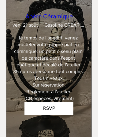
Apéro Céramique
ven. 21 août
Gasoline CREATION
le temps de l'apéritif, venez 
modeler votre propre piaf en 
céramique: un petit oiseau plain 
de caractère dans l'esprit 
poétique et décalé de l'atelier.

35 euros /personne tout compris. 

Tous niveaux.

Sur réservation.

Réglement à l'atelier 
(CB,espèces, virement)
RSVP