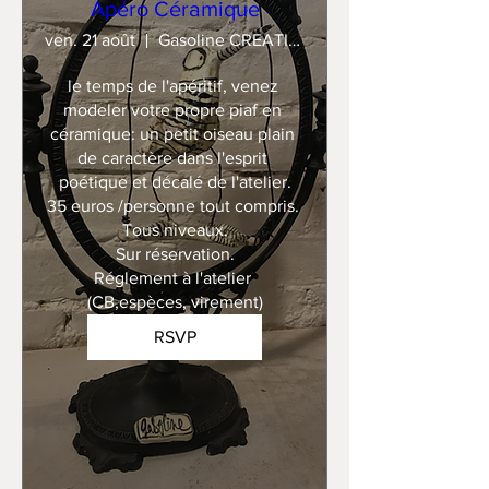
Apéro Céramique
ven. 21 août
Gasoline CREATION
le temps de l'apéritif, venez 
modeler votre propre piaf en 
céramique: un petit oiseau plain 
de caractère dans l'esprit 
poétique et décalé de l'atelier.

35 euros /personne tout compris. 

Tous niveaux.

Sur réservation.

Réglement à l'atelier 
(CB,espèces, virement)
RSVP