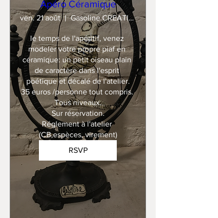
Apéro Céramique
ven. 21 août
Gasoline CREATION
le temps de l'apéritif, venez 
modeler votre propre piaf en 
céramique: un petit oiseau plain 
de caractère dans l'esprit 
poétique et décalé de l'atelier.

35 euros /personne tout compris. 

Tous niveaux.

Sur réservation.

Réglement à l'atelier 
(CB,espèces, virement)
RSVP