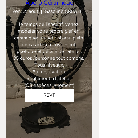
Apéro Céramique
ven. 21 août
Gasoline CREATION
le temps de l'apéritif, venez 
modeler votre propre piaf en 
céramique: un petit oiseau plain 
de caractère dans l'esprit 
poétique et décalé de l'atelier.

35 euros /personne tout compris. 

Tous niveaux.

Sur réservation.

Réglement à l'atelier 
(CB,espèces, virement)
RSVP