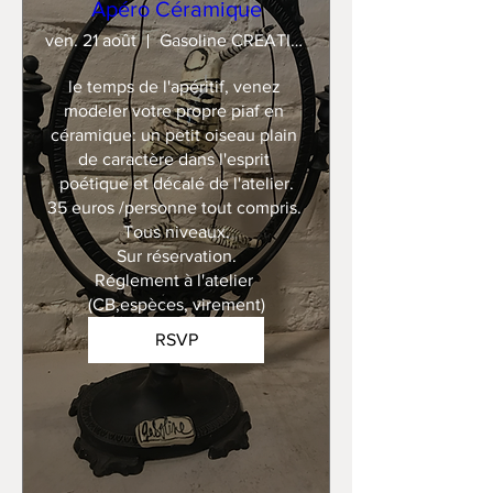
Apéro Céramique
ven. 21 août
Gasoline CREATION
le temps de l'apéritif, venez 
modeler votre propre piaf en 
céramique: un petit oiseau plain 
de caractère dans l'esprit 
poétique et décalé de l'atelier.

35 euros /personne tout compris. 

Tous niveaux.

Sur réservation.

Réglement à l'atelier 
(CB,espèces, virement)
RSVP