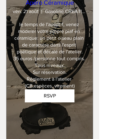
Apéro Céramique
ven. 21 août
Gasoline CREATION
le temps de l'apéritif, venez 
modeler votre propre piaf en 
céramique: un petit oiseau plain 
de caractère dans l'esprit 
poétique et décalé de l'atelier.

35 euros /personne tout compris. 

Tous niveaux.

Sur réservation.

Réglement à l'atelier 
(CB,espèces, virement)
RSVP