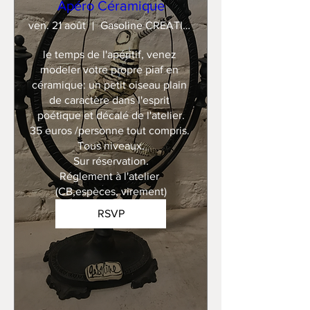
Apéro Céramique
ven. 21 août
Gasoline CREATION
le temps de l'apéritif, venez 
modeler votre propre piaf en 
céramique: un petit oiseau plain 
de caractère dans l'esprit 
poétique et décalé de l'atelier.

35 euros /personne tout compris. 

Tous niveaux.

Sur réservation.

Réglement à l'atelier 
(CB,espèces, virement)
RSVP