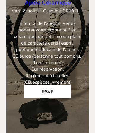
Apéro Céramique
ven. 21 août
Gasoline CREATION
le temps de l'apéritif, venez 
modeler votre propre piaf en 
céramique: un petit oiseau plain 
de caractère dans l'esprit 
poétique et décalé de l'atelier.

35 euros /personne tout compris. 

Tous niveaux.

Sur réservation.

Réglement à l'atelier 
(CB,espèces, virement)
RSVP