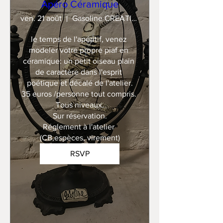
Apéro Céramique
ven. 21 août
Gasoline CREATION
le temps de l'apéritif, venez 
modeler votre propre piaf en 
céramique: un petit oiseau plain 
de caractère dans l'esprit 
poétique et décalé de l'atelier.

35 euros /personne tout compris. 

Tous niveaux.

Sur réservation.

Réglement à l'atelier 
(CB,espèces, virement)
RSVP