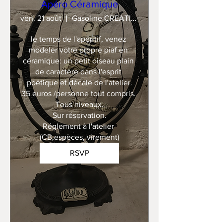
Apéro Céramique
ven. 21 août
Gasoline CREATION
le temps de l'apéritif, venez 
modeler votre propre piaf en 
céramique: un petit oiseau plain 
de caractère dans l'esprit 
poétique et décalé de l'atelier.

35 euros /personne tout compris. 

Tous niveaux.

Sur réservation.

Réglement à l'atelier 
(CB,espèces, virement)
RSVP