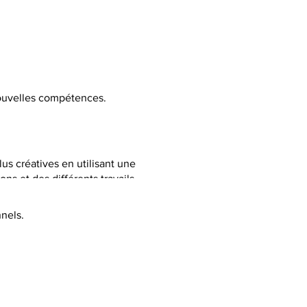
 nouvelles compétences.
lus créatives en utilisant une
ns et des différents travails
nels.
C selon la thématique