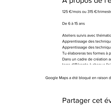
À propos de l
125 €/mois ou 315 €/trimestr
De 6 à 15 ans
Ateliers suivis avec thémati
Apprentissage des techniqu
Apprentissage des techniqu
Tu élaboreras tes formes à p
Dans un cadre de création art
terre différente à chaque fo
de textures.
Tu auras à ta disposition le 
Google Maps a été bloqué en raison d
Les tarifs incluent l’utilisa
abordée), les engobes coloré
Le petit outillage et les tabli
Partager cet 
Paiement à l'atelier (espèce
Pas de cotisation ou de frai