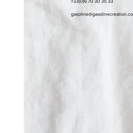
+33(0)6 70 30 35 33
gasoline@gasolinecreation.c