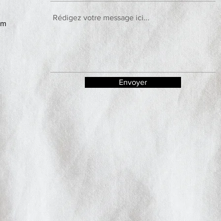
om
Envoyer