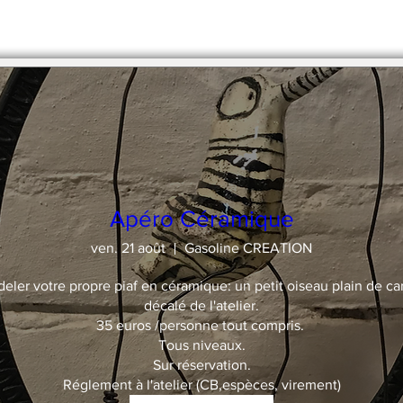
stre en 2 x par chèque.
Apéro Céramique
ven. 21 août
Gasoline CREATION
deler votre propre piaf en céramique: un petit oiseau plain de car
décalé de l'atelier.

35 euros /personne tout compris. 

Tous niveaux.

Sur réservation.

Réglement à l'atelier (CB,espèces, virement)