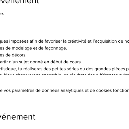
'événement
e.
ques imposées afin de favoriser la créativité et l’acquisition de
es de modelage et de façonnage.
es de décors.
artir d’un sujet donné en début de cours.
istique, tu réaliseras des petites séries ou des grandes pièces p
is. Nous observerons ensemble les résultats des différentes cuisso
choix de 5 terres différentes, et pas moins de 15 engobes.
e vos paramètres de données analytiques et de cookies fonction
tion des terres, les cuissons (2 par objet réalisé à 1020°C ou 1250°
s, l’émaillage.
ers sont fournis.
événement
s, chèques, cb, lien de paiement)
s supplémentaires