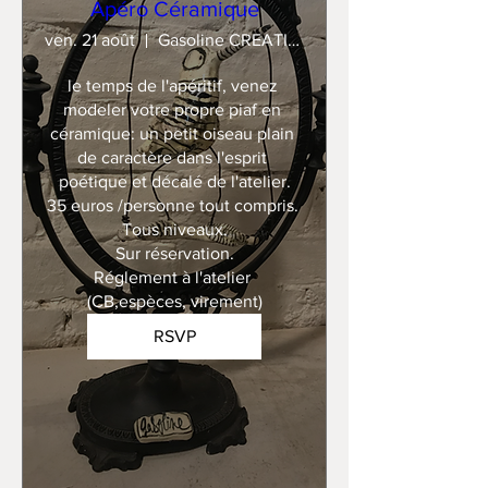
Apéro Céramique
ven. 21 août
Gasoline CREATION
le temps de l'apéritif, venez 
modeler votre propre piaf en 
céramique: un petit oiseau plain 
de caractère dans l'esprit 
poétique et décalé de l'atelier.

35 euros /personne tout compris. 

Tous niveaux.

Sur réservation.

Réglement à l'atelier 
(CB,espèces, virement)
RSVP