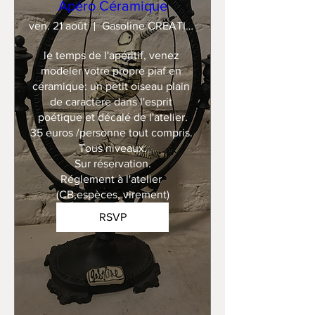
Apéro Céramique
ven. 21 août
Gasoline CREATION
le temps de l'apéritif, venez 
modeler votre propre piaf en 
céramique: un petit oiseau plain 
de caractère dans l'esprit 
poétique et décalé de l'atelier.

35 euros /personne tout compris. 

Tous niveaux.

Sur réservation.

Réglement à l'atelier 
(CB,espèces, virement)
RSVP