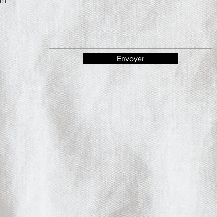
om
Envoyer