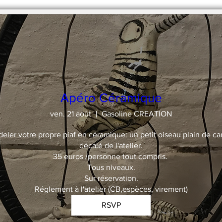
Apéro Céramique
ven. 21 août
Gasoline CREATION
deler votre propre piaf en céramique: un petit oiseau plain de car
décalé de l'atelier.

35 euros /personne tout compris. 

Tous niveaux.

Sur réservation.

Réglement à l'atelier (CB,espèces, virement)
RSVP