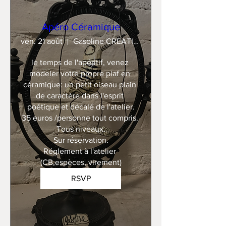
Apéro Céramique
ven. 21 août
Gasoline CREATION
le temps de l'apéritif, venez 
modeler votre propre piaf en 
céramique: un petit oiseau plain 
de caractère dans l'esprit 
poétique et décalé de l'atelier.

35 euros /personne tout compris. 

Tous niveaux.

Sur réservation.

Réglement à l'atelier 
(CB,espèces, virement)
RSVP