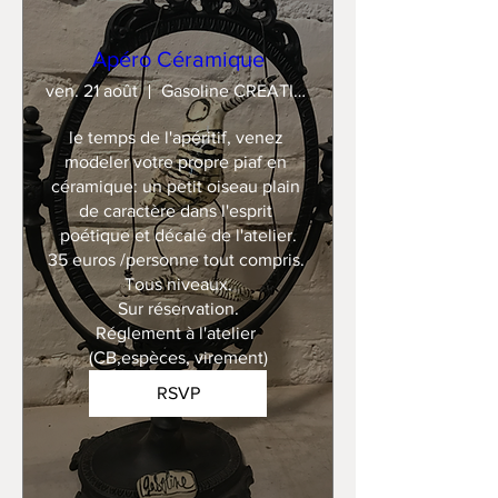
Apéro Céramique
ven. 21 août
Gasoline CREATION
le temps de l'apéritif, venez 
modeler votre propre piaf en 
céramique: un petit oiseau plain 
de caractère dans l'esprit 
poétique et décalé de l'atelier.

35 euros /personne tout compris. 

Tous niveaux.

Sur réservation.

Réglement à l'atelier 
(CB,espèces, virement)
RSVP