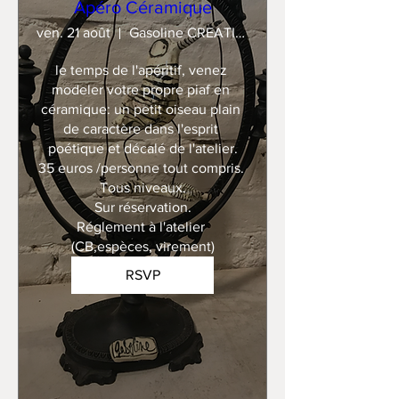
Apéro Céramique
ven. 21 août
Gasoline CREATION
le temps de l'apéritif, venez 
modeler votre propre piaf en 
céramique: un petit oiseau plain 
de caractère dans l'esprit 
poétique et décalé de l'atelier.

35 euros /personne tout compris. 

Tous niveaux.

Sur réservation.

Réglement à l'atelier 
(CB,espèces, virement)
RSVP