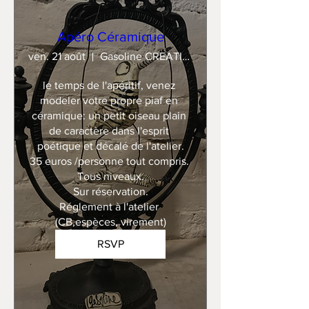
Apéro Céramique
ven. 21 août
Gasoline CREATION
le temps de l'apéritif, venez 
modeler votre propre piaf en 
céramique: un petit oiseau plain 
de caractère dans l'esprit 
poétique et décalé de l'atelier.

35 euros /personne tout compris. 

Tous niveaux.

Sur réservation.

Réglement à l'atelier 
(CB,espèces, virement)
RSVP