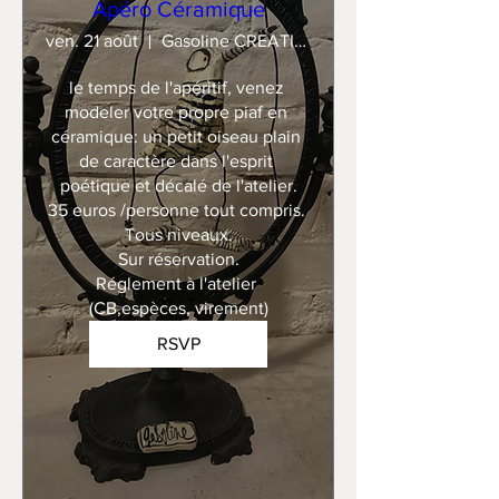
Apéro Céramique
ven. 21 août
Gasoline CREATION
le temps de l'apéritif, venez 
modeler votre propre piaf en 
céramique: un petit oiseau plain 
de caractère dans l'esprit 
poétique et décalé de l'atelier.

35 euros /personne tout compris. 

Tous niveaux.

Sur réservation.

Réglement à l'atelier 
(CB,espèces, virement)
RSVP