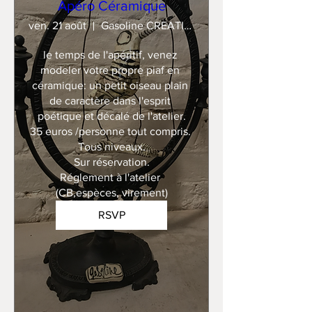
Apéro Céramique
ven. 21 août
Gasoline CREATION
le temps de l'apéritif, venez 
modeler votre propre piaf en 
céramique: un petit oiseau plain 
de caractère dans l'esprit 
poétique et décalé de l'atelier.

35 euros /personne tout compris. 

Tous niveaux.

Sur réservation.

Réglement à l'atelier 
(CB,espèces, virement)
RSVP