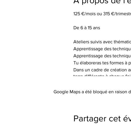
À propos de l
125 €/mois ou 315 €/trimestr
De 6 à 15 ans
Ateliers suivis avec thémati
Apprentissage des techniqu
Apprentissage des techniqu
Tu élaboreras tes formes à p
Dans un cadre de création art
terre différente à chaque fo
de textures.
Tu auras à ta disposition le 
Google Maps a été bloqué en raison d
Les tarifs incluent l’utilisa
abordée), les engobes coloré
Le petit outillage et les tabli
Partager cet 
Paiement à l'atelier (espèce
Pas de cotisation ou de frai