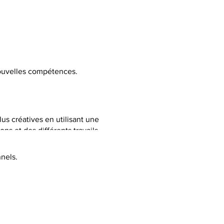
 nouvelles compétences.
lus créatives en utilisant une
ns et des différents travails
nels.
C selon la thématique