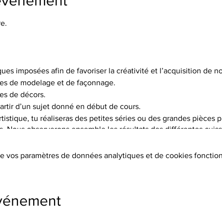
'événement
e.
ques imposées afin de favoriser la créativité et l’acquisition de
es de modelage et de façonnage.
es de décors.
artir d’un sujet donné en début de cours.
istique, tu réaliseras des petites séries ou des grandes pièces p
is. Nous observerons ensemble les résultats des différentes cuisso
choix de 5 terres différentes, et pas moins de 15 engobes.
e vos paramètres de données analytiques et de cookies fonction
tion des terres, les cuissons (2 par objet réalisé à 1020°C ou 1250°
s, l’émaillage.
ers sont fournis.
événement
s, chèques, cb, lien de paiement)
s supplémentaires