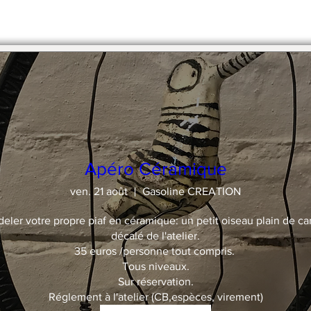
stre en 2 x par chèque.
Apéro Céramique
ven. 21 août
Gasoline CREATION
deler votre propre piaf en céramique: un petit oiseau plain de car
décalé de l'atelier.

35 euros /personne tout compris. 

Tous niveaux.

Sur réservation.

Réglement à l'atelier (CB,espèces, virement)