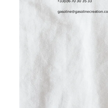
+33(0)6 70 30 35 33
gasoline@gasolinecreation.c