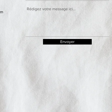
om
Envoyer