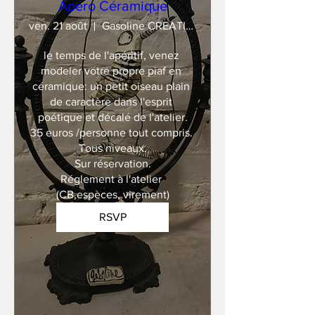
Apéro Céramique
ven. 21 août
Gasoline CREATION
le temps de l'apéritif, venez 
modeler votre propre piaf en 
céramique: un petit oiseau plain 
de caractère dans l'esprit 
poétique et décalé de l'atelier.

35 euros /personne tout compris. 

Tous niveaux.

Sur réservation.

Réglement à l'atelier 
(CB,espèces, virement)
RSVP