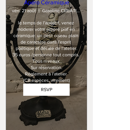
Apéro Céramique
ven. 21 août
Gasoline CREATION
le temps de l'apéritif, venez 
modeler votre propre piaf en 
céramique: un petit oiseau plain 
de caractère dans l'esprit 
poétique et décalé de l'atelier.

35 euros /personne tout compris. 

Tous niveaux.

Sur réservation.

Réglement à l'atelier 
(CB,espèces, virement)
RSVP