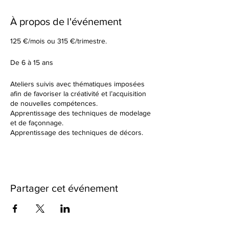
À propos de l'événement
125 €/mois ou 315 €/trimestre.
De 6 à 15 ans
Ateliers suivis avec thématiques imposées
afin de favoriser la créativité et l’acquisition
de nouvelles compétences.
Apprentissage des techniques de modelage
et de façonnage.
Apprentissage des techniques de décors.
Tu élaboreras tes formes à partir d’un sujet
donné en début de cours.
Dans un cadre de création artistique, tu
réaliseras des petites séries ou des grandes
pièces plus créatives en utilisant une terre
Partager cet événement
différente à chaque fois. Nous observerons
ensemble les résultats des différentes
cuissons et des différents travails de
textures.