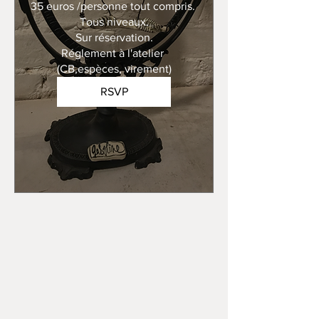
35 euros /personne tout compris. 

Tous niveaux.

Sur réservation.

Réglement à l'atelier 
(CB,espèces, virement)
RSVP