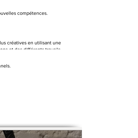
 nouvelles compétences.
lus créatives en utilisant une
ns et des différents travails
nels.
C selon la thématique