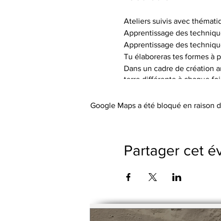
Ateliers suivis avec thémati
Apprentissage des techniqu
Apprentissage des techniqu
Tu élaboreras tes formes à p
Dans un cadre de création art
terre différente à chaque fo
de textures.
Tu auras à ta disposition le 
Google Maps a été bloqué en raison d
Les tarifs incluent l’utilisa
abordée), les engobes coloré
Le petit outillage et les tabli
Partager cet 
Pas de cotisation ou de frai
Possibilité de payer le trime