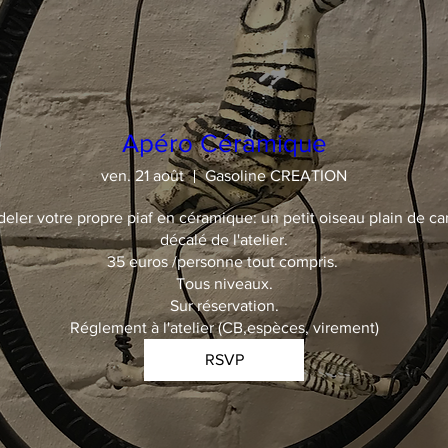
Apéro Céramique
ven. 21 août
Gasoline CREATION
deler votre propre piaf en céramique: un petit oiseau plain de car
décalé de l'atelier.

35 euros /personne tout compris. 

Tous niveaux.

Sur réservation.

Réglement à l'atelier (CB,espèces, virement)
RSVP