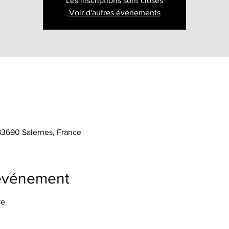
Les inscriptions sont closes
Voir d'autres événements
 83690 Salernes, France
'événement
e.