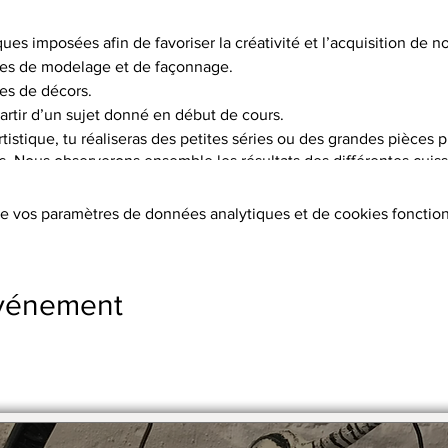
ques imposées afin de favoriser la créativité et l’acquisition de
es de modelage et de façonnage.
es de décors.
artir d’un sujet donné en début de cours.
istique, tu réaliseras des petites séries ou des grandes pièces p
is. Nous observerons ensemble les résultats des différentes cuisso
choix de 5 terres différentes, et pas moins de 15 engobes.
e vos paramètres de données analytiques et de cookies fonction
tion des terres, les cuissons (2 par objet réalisé à 1020°C ou 1250°
s, l’émaillage.
ers sont fournis.
événement
s supplémentaires
stre en 2 x par chèque.