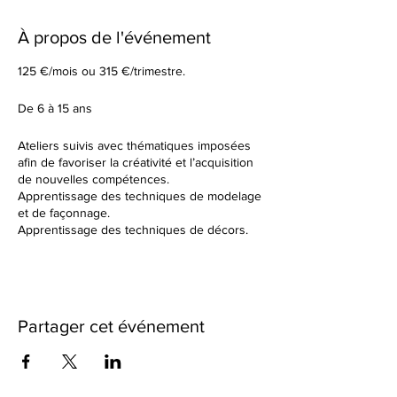
À propos de l'événement
125 €/mois ou 315 €/trimestre.
De 6 à 15 ans
Ateliers suivis avec thématiques imposées
afin de favoriser la créativité et l’acquisition
de nouvelles compétences.
Apprentissage des techniques de modelage
et de façonnage.
Apprentissage des techniques de décors.
Tu élaboreras tes formes à partir d’un sujet
donné en début de cours.
Dans un cadre de création artistique, tu
réaliseras des petites séries ou des grandes
pièces plus créatives en utilisant une terre
Partager cet événement
différente à chaque fois. Nous observerons
ensemble les résultats des différentes
cuissons et des différents travails de
textures.