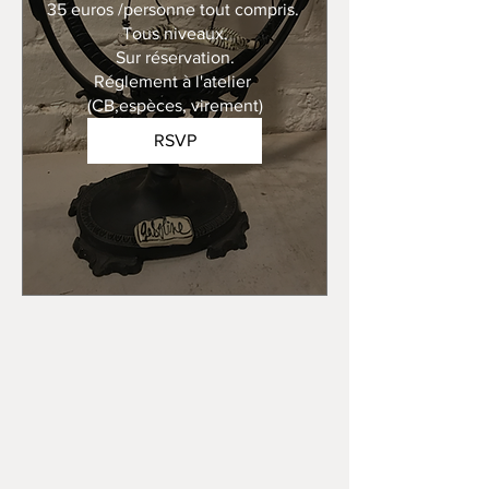
35 euros /personne tout compris. 

Tous niveaux.

Sur réservation.

Réglement à l'atelier 
(CB,espèces, virement)
RSVP