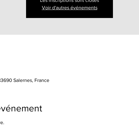
Les inscriptions sont closes
Voir d'autres événements
 83690 Salernes, France
'événement
e.