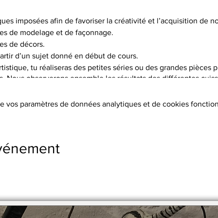
ques imposées afin de favoriser la créativité et l’acquisition de
es de modelage et de façonnage.
es de décors.
artir d’un sujet donné en début de cours.
istique, tu réaliseras des petites séries ou des grandes pièces p
is. Nous observerons ensemble les résultats des différentes cuisso
choix de 5 terres différentes, et pas moins de 15 engobes.
e vos paramètres de données analytiques et de cookies fonction
tion des terres, les cuissons (2 par objet réalisé à 1020°C ou 1250°
s, l’émaillage.
ers sont fournis.
événement
s supplémentaires
stre en 2 x par chèque.