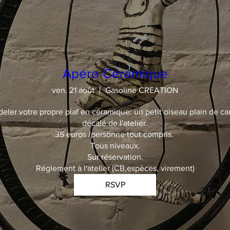
Apéro Céramique
ven. 21 août
Gasoline CREATION
deler votre propre piaf en céramique: un petit oiseau plain de car
décalé de l'atelier.

35 euros /personne tout compris. 

Tous niveaux.

Sur réservation.

Réglement à l'atelier (CB,espèces, virement)
RSVP