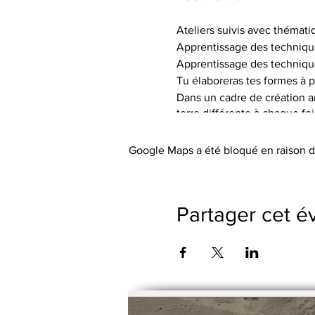
Ateliers suivis avec thémati
Apprentissage des techniqu
Apprentissage des techniqu
Tu élaboreras tes formes à p
Dans un cadre de création art
terre différente à chaque fo
de textures.
Tu auras à ta disposition le 
Google Maps a été bloqué en raison d
Les tarifs incluent l’utilisa
abordée), les engobes coloré
Le petit outillage et les tabli
Partager cet 
Pas de cotisation ou de frai
Possibilité de payer le trime