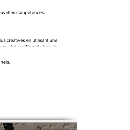
 nouvelles compétences.
lus créatives en utilisant une
ns et des différents travails
nels.
C selon la thématique