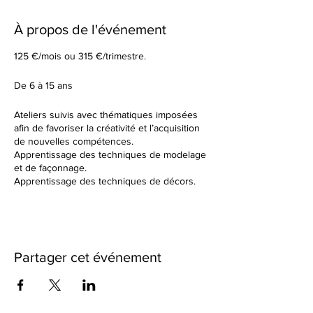
À propos de l'événement
125 €/mois ou 315 €/trimestre.
De 6 à 15 ans
Ateliers suivis avec thématiques imposées
afin de favoriser la créativité et l’acquisition
de nouvelles compétences.
Apprentissage des techniques de modelage
et de façonnage.
Apprentissage des techniques de décors.
Tu élaboreras tes formes à partir d’un sujet
donné en début de cours.
Dans un cadre de création artistique, tu
réaliseras des petites séries ou des grandes
pièces plus créatives en utilisant une terre
Partager cet événement
différente à chaque fois. Nous observerons
ensemble les résultats des différentes
cuissons et des différents travails de
textures.