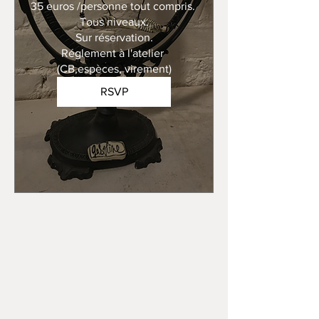
35 euros /personne tout compris. 

Tous niveaux.

Sur réservation.

Réglement à l'atelier 
(CB,espèces, virement)
RSVP