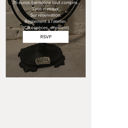
35 euros /personne tout compris. 

Tous niveaux.

Sur réservation.

Réglement à l'atelier 
(CB,espèces, virement)
RSVP