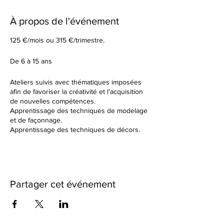
À propos de l'événement
125 €/mois ou 315 €/trimestre.
De 6 à 15 ans
Ateliers suivis avec thématiques imposées
afin de favoriser la créativité et l’acquisition
de nouvelles compétences.
Apprentissage des techniques de modelage
et de façonnage.
Apprentissage des techniques de décors.
Tu élaboreras tes formes à partir d’un sujet
donné en début de cours.
Dans un cadre de création artistique, tu
réaliseras des petites séries ou des grandes
pièces plus créatives en utilisant une terre
Partager cet événement
différente à chaque fois. Nous observerons
ensemble les résultats des différentes
cuissons et des différents travails de
textures.