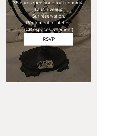
35 euros /personne tout compris. 

Tous niveaux.

Sur réservation.

Réglement à l'atelier 
(CB,espèces, virement)
RSVP