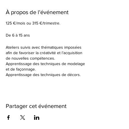
À propos de l'événement
125 €/mois ou 315 €/trimestre.
De 6 à 15 ans
Ateliers suivis avec thématiques imposées
afin de favoriser la créativité et l’acquisition
de nouvelles compétences.
Apprentissage des techniques de modelage
et de façonnage.
Apprentissage des techniques de décors.
Tu élaboreras tes formes à partir d’un sujet
donné en début de cours.
Dans un cadre de création artistique, tu
réaliseras des petites séries ou des grandes
pièces plus créatives en utilisant une terre
Partager cet événement
différente à chaque fois. Nous observerons
ensemble les résultats des différentes
cuissons et des différents travails de
textures.