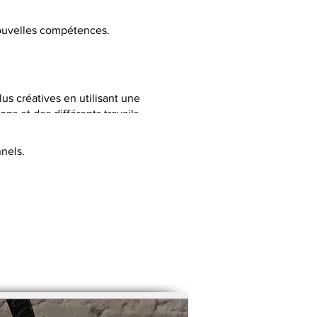
 nouvelles compétences.
lus créatives en utilisant une
ns et des différents travails
nels.
C selon la thématique