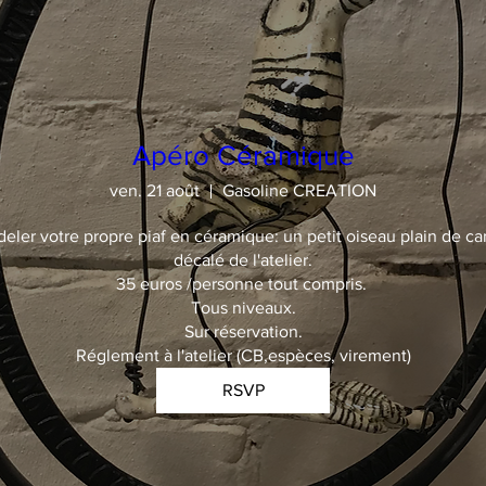
Apéro Céramique
ven. 21 août
Gasoline CREATION
deler votre propre piaf en céramique: un petit oiseau plain de car
décalé de l'atelier.

35 euros /personne tout compris. 

Tous niveaux.

Sur réservation.

Réglement à l'atelier (CB,espèces, virement)
RSVP