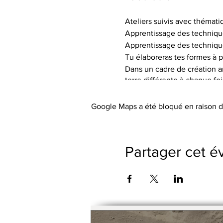
Ateliers suivis avec thémati
Apprentissage des techniqu
Apprentissage des techniqu
Tu élaboreras tes formes à p
Dans un cadre de création art
terre différente à chaque fo
de textures.
Tu auras à ta disposition le 
Google Maps a été bloqué en raison d
Les tarifs incluent l’utilisa
abordée), les engobes coloré
Le petit outillage et les tabli
Partager cet 
Pas de cotisation ou de frai
Possibilité de payer le trime