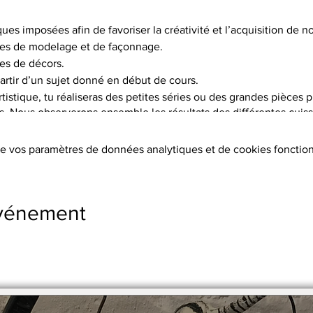
ques imposées afin de favoriser la créativité et l’acquisition de
es de modelage et de façonnage.
es de décors.
artir d’un sujet donné en début de cours.
istique, tu réaliseras des petites séries ou des grandes pièces p
is. Nous observerons ensemble les résultats des différentes cuisso
choix de 5 terres différentes, et pas moins de 15 engobes.
e vos paramètres de données analytiques et de cookies fonction
tion des terres, les cuissons (2 par objet réalisé à 1020°C ou 1250°
s, l’émaillage.
ers sont fournis.
événement
s supplémentaires
stre en 2 x par chèque.