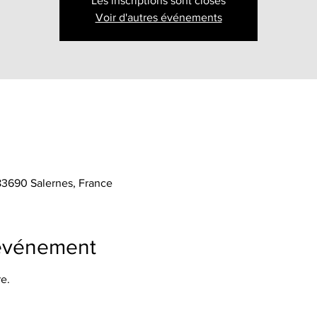
Les inscriptions sont closes
Voir d'autres événements
 83690 Salernes, France
'événement
e.