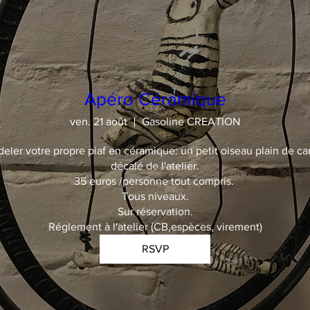
Apéro Céramique
ven. 21 août
Gasoline CREATION
deler votre propre piaf en céramique: un petit oiseau plain de car
décalé de l'atelier.

35 euros /personne tout compris. 

Tous niveaux.

Sur réservation.

Réglement à l'atelier (CB,espèces, virement)
RSVP