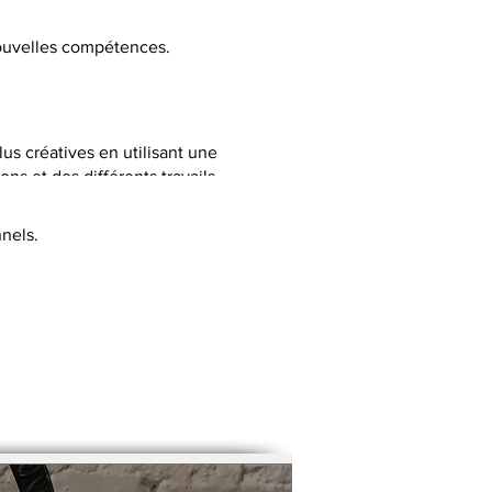
 nouvelles compétences.
lus créatives en utilisant une
ns et des différents travails
nels.
C selon la thématique