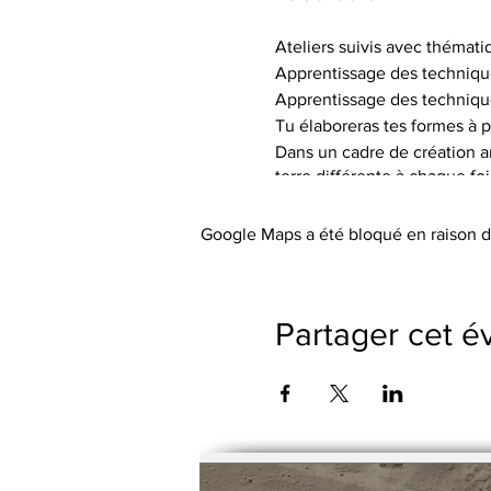
Ateliers suivis avec thémati
Apprentissage des techniqu
Apprentissage des techniqu
Tu élaboreras tes formes à p
Dans un cadre de création art
terre différente à chaque fo
de textures.
Tu auras à ta disposition le 
Google Maps a été bloqué en raison d
Les tarifs incluent l’utilisa
abordée), les engobes coloré
Le petit outillage et les tabli
Partager cet 
Pas de cotisation ou de frai
Possibilité de payer le trime