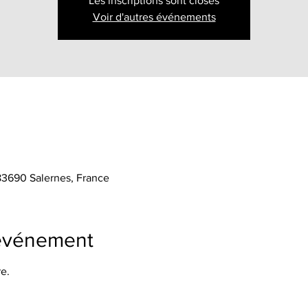
Les inscriptions sont closes
Voir d'autres événements
 83690 Salernes, France
'événement
e.