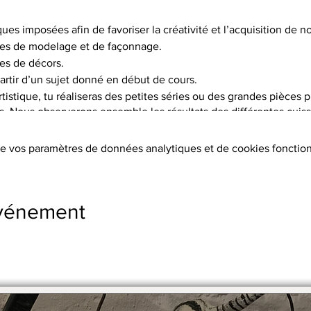
ques imposées afin de favoriser la créativité et l’acquisition de
es de modelage et de façonnage.
es de décors.
artir d’un sujet donné en début de cours.
istique, tu réaliseras des petites séries ou des grandes pièces p
is. Nous observerons ensemble les résultats des différentes cuisso
choix de 5 terres différentes, et pas moins de 15 engobes.
e vos paramètres de données analytiques et de cookies fonction
tion des terres, les cuissons (2 par objet réalisé à 1020°C ou 1250°
s, l’émaillage.
ers sont fournis.
événement
s supplémentaires
stre en 2 x par chèque.