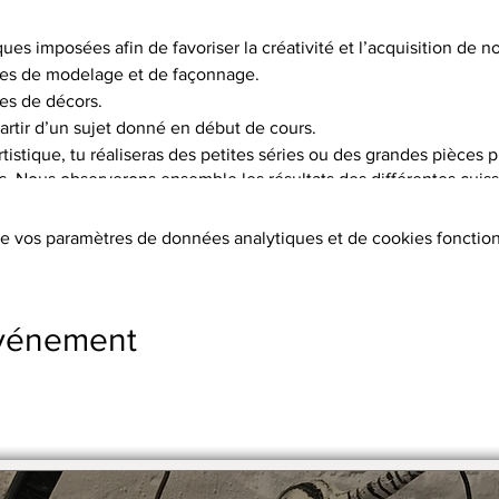
ques imposées afin de favoriser la créativité et l’acquisition de
es de modelage et de façonnage.
es de décors.
artir d’un sujet donné en début de cours.
istique, tu réaliseras des petites séries ou des grandes pièces p
is. Nous observerons ensemble les résultats des différentes cuisso
choix de 5 terres différentes, et pas moins de 15 engobes.
e vos paramètres de données analytiques et de cookies fonction
tion des terres, les cuissons (2 par objet réalisé à 1020°C ou 1250°
s, l’émaillage.
ers sont fournis.
événement
s supplémentaires
stre en 2 x par chèque.