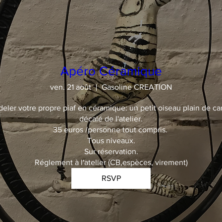
Apéro Céramique
ven. 21 août
Gasoline CREATION
deler votre propre piaf en céramique: un petit oiseau plain de car
décalé de l'atelier.

35 euros /personne tout compris. 

Tous niveaux.

Sur réservation.

Réglement à l'atelier (CB,espèces, virement)
RSVP