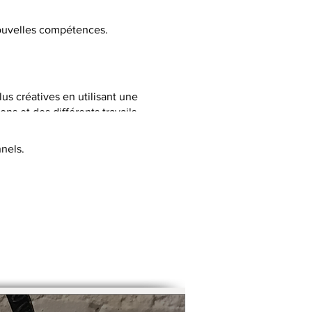
 nouvelles compétences.
lus créatives en utilisant une
ns et des différents travails
nels.
C selon la thématique