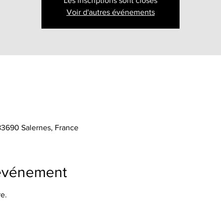
Les inscriptions sont closes
Voir d'autres événements
 83690 Salernes, France
'événement
e.