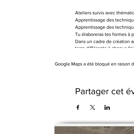
Ateliers suivis avec thémati
Apprentissage des techniqu
Apprentissage des techniqu
Tu élaboreras tes formes à p
Dans un cadre de création art
terre différente à chaque fo
de textures.
Tu auras à ta disposition le 
Google Maps a été bloqué en raison d
Les tarifs incluent l’utilisa
abordée), les engobes coloré
Le petit outillage et les tabli
Partager cet 
Pas de cotisation ou de frai
Possibilité de payer le trime