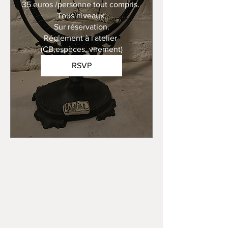
35 euros /personne tout compris. 

Tous niveaux.

Sur réservation.

Réglement à l'atelier 
(CB,espèces, virement)
RSVP