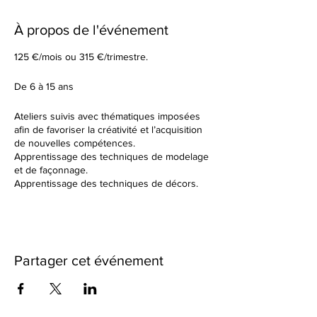
À propos de l'événement
125 €/mois ou 315 €/trimestre.
De 6 à 15 ans
Ateliers suivis avec thématiques imposées
afin de favoriser la créativité et l’acquisition
de nouvelles compétences.
Apprentissage des techniques de modelage
et de façonnage.
Apprentissage des techniques de décors.
Tu élaboreras tes formes à partir d’un sujet
donné en début de cours.
Dans un cadre de création artistique, tu
réaliseras des petites séries ou des grandes
pièces plus créatives en utilisant une terre
Partager cet événement
différente à chaque fois. Nous observerons
ensemble les résultats des différentes
cuissons et des différents travails de
textures.