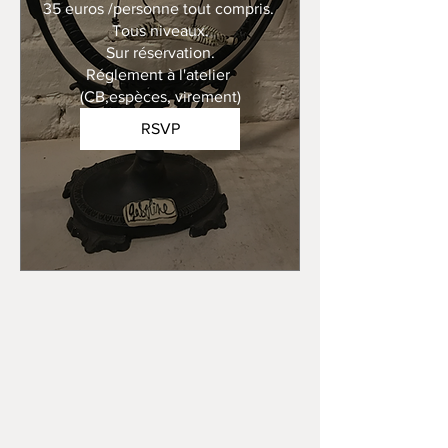
35 euros /personne tout compris. 

Tous niveaux.

Sur réservation.

Réglement à l'atelier 
(CB,espèces, virement)
RSVP