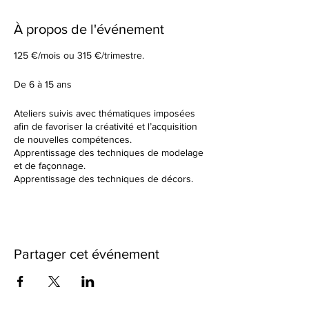
À propos de l'événement
125 €/mois ou 315 €/trimestre.
De 6 à 15 ans
Ateliers suivis avec thématiques imposées
afin de favoriser la créativité et l’acquisition
de nouvelles compétences.
Apprentissage des techniques de modelage
et de façonnage.
Apprentissage des techniques de décors.
Tu élaboreras tes formes à partir d’un sujet
donné en début de cours.
Dans un cadre de création artistique, tu
réaliseras des petites séries ou des grandes
pièces plus créatives en utilisant une terre
Partager cet événement
différente à chaque fois. Nous observerons
ensemble les résultats des différentes
cuissons et des différents travails de
textures.